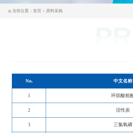
当前位置：首页 > 原料采购
PR
No.
中文名称
1
环烷酸粗
2
活性炭
3
三氯氧磷