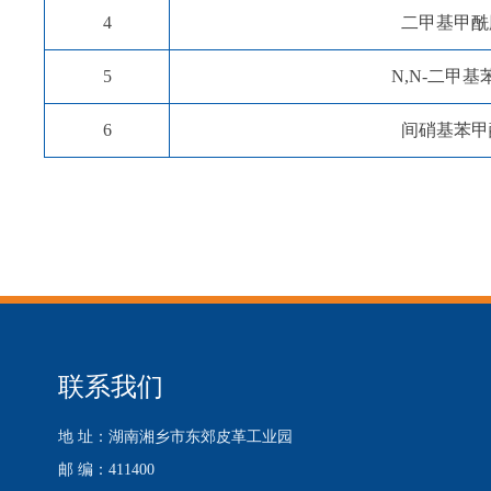
4
二甲基甲酰
5
N,N-二甲基
6
间硝基苯甲
联系我们
地 址：湖南湘乡市东郊皮革工业园
邮 编：411400